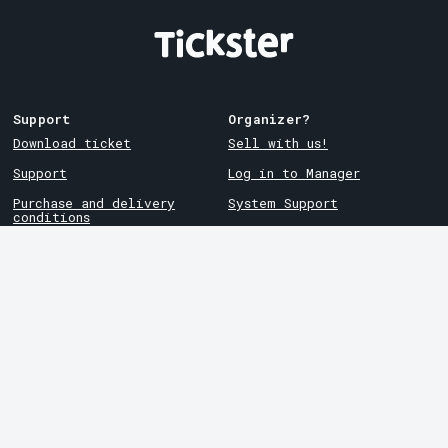
Support
Organizer?
Download ticket
Sell with us!
Support
Log in to Manager
Purchase and delivery
System Support
conditions
Privacy policy
About cookies at Tickster
Tickster
Arvika
Work at Tickster
Magasinsgatan 8
Box 334
Logotypes & media
SE-671 27
Arvika
LinkedIn
Göteborg
Facebook