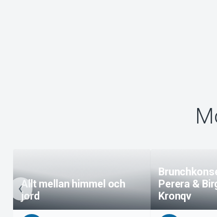
Mo
Brunchkonse
Allt mellan himmel och
Perera & Bir
jord
Kronqv