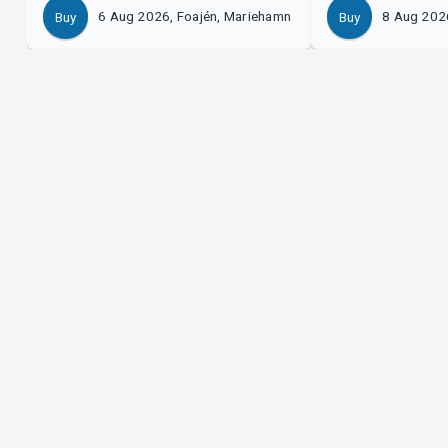
6 Aug 2026, Foajén, Mariehamn
8 Aug 202
Buy
Buy
Support
Organ
Download ticket
Sell 
Support
Log i
Purchase and delivery conditions
Syste
Privacy policy
About cookies at Tickster