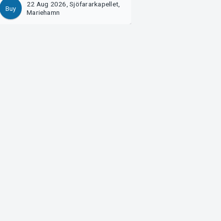
22 Aug 2026, Sjöfararkapellet,
22 Aug 2026, Foa
Buy
Buy
Mariehamn
Mariehamn
Arvika
Magasinsgatan 8
Box 334
SE-671 27
Arvika
Göteborg
Götgatan 16
SE-411 05
Göteborg