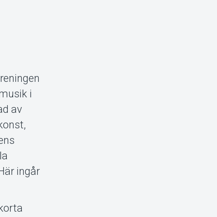
öreningen
musik i
ad av
konst,
lens
la
Här ingår
korta