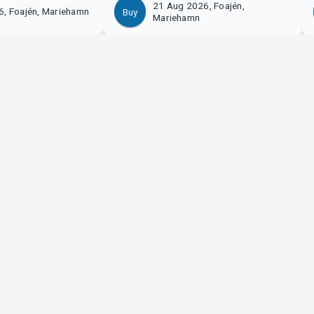
21 Aug 2026, Foajén,
6, Foajén, Mariehamn
Buy
Mariehamn
izer?
Tickster
with us!
Work at Tickster
n to Manager
Logotypes & media
m Support
LinkedIn
Facebook
Instagram