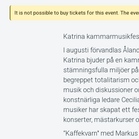
It is not possible to buy tickets for this event. The ev
Katrina kammarmusikfesti
I augusti förvandlas Åland
Katrina bjuder på en kam
stämningsfulla miljöer p
begreppet totalitarism oc
musik och diskussioner om
konstnärliga ledare Cecili
musiker har skapat ett f
konserter, mästarkurser 
”Kaffekvarn" med Markus 