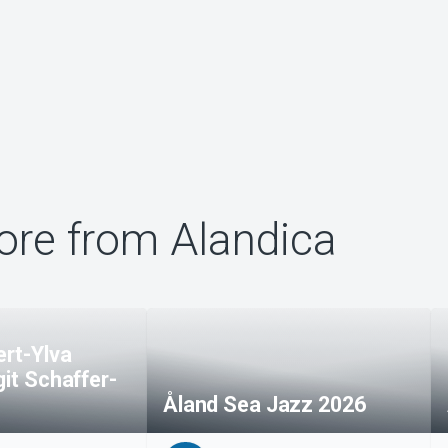
re from Alandica
rt-Ylva
git Schaffer-
Åland Sea Jazz 2026