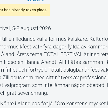
ent has already taken place.
val, 5-8 augusti 2026
 till en flödande källa för musikälskare. Kulturf
marmusikfestival - fyra dagar fyllda av kammar
å Åland. Årets tema TOTAL FESTIVAL är inspirer
h filosofen Hanna Arendt. Allt flätas samman i 
 frihet och förtryck. Totalt oslagbar är festiva
a Zilliacus som med sitt nätverk av professionel
estivalprogram som inte lämnar någon oberörd. 
och gratisevenemang.
Kåhre i Alandicas foajé. ”Om konstens mycket 