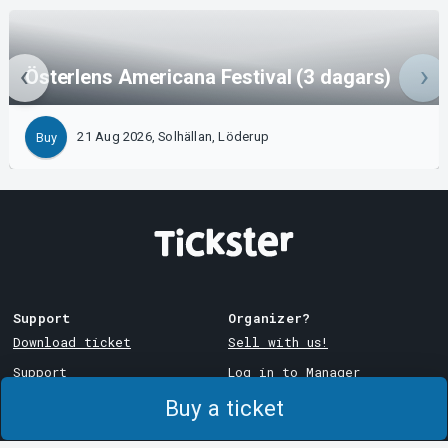
Österlens Americana Festival (3 dagars)
21 Aug 2026, Solhällan, Löderup
Buy
Support
Organizer?
Download ticket
Sell with us!
Support
Log in to Manager
Purchase and delivery
System Support
Buy a ticket
conditions
Privacy policy