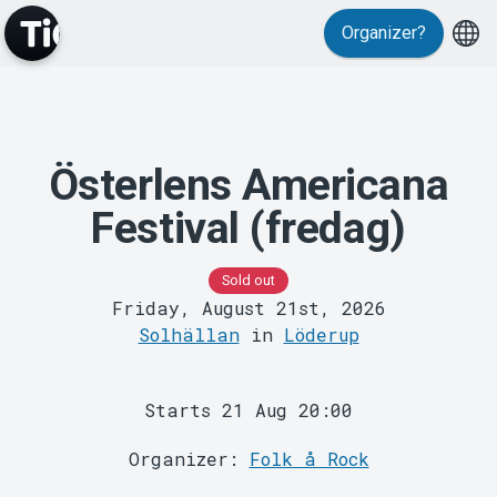
Events
Organizer?
Österlens Americana
Festival (fredag)
MyTickster
Sold out
Friday, August 21st, 2026
Solhällan
in
Löderup
Starts 21 Aug 20:00
Organizer:
Folk å Rock
Support