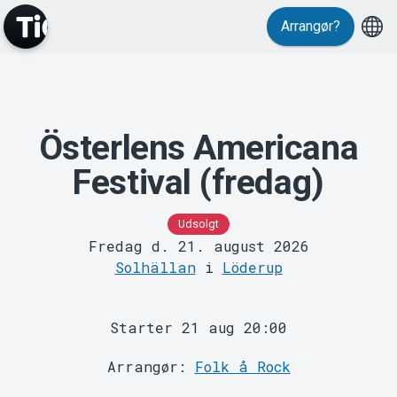
Events
Arrangør?
Österlens Americana
Festival (fredag)
MyTickster
Udsolgt
Fredag d. 21. august 2026
Solhällan
i
Löderup
Starter 21 aug 20:00
Arrangør:
Folk å Rock
Support