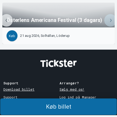
Österlens Americana Festival (3 dagars)
21 aug 2026, Solhällan, Löderup
Køb
Support
Arrangør?
Download billet
Sælg med os!
Support
Log ind på Manager
Købs- og
System Support
Køb billet
leveringsbetingelser
Privatlivspolitik