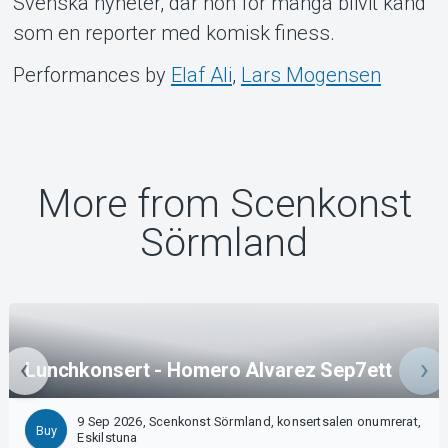
Svenska nyheter, där hon för många blivit känd
som en reporter med komisk finess.
Performances by
Elaf Ali
,
Lars Mogensen
More from Scenkonst
Sörmland
Lunchkonsert - Homero Alvarez Sep7ett
9 Sep 2026, Scenkonst Sörmland, konsertsalen onumrerat,
Buy
Eskilstuna