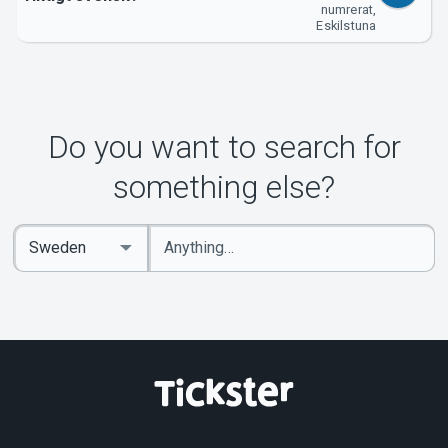
numrerat,
Eskilstuna
Do you want to search for
something else?
Enter
Select
keywords
Country