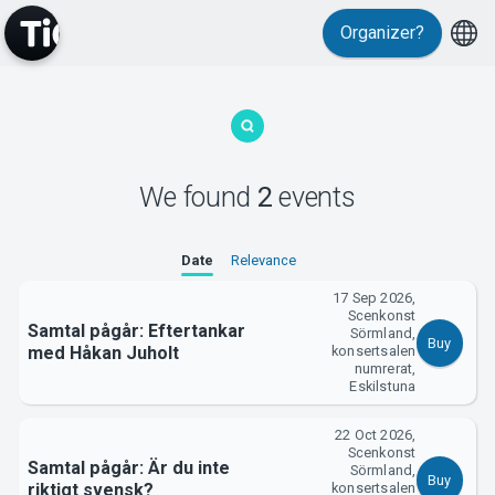
Organizer?
MyTickster
We found
2
events
Date
Relevance
Support
17 Sep 2026,
Scenkonst
Samtal pågår: Eftertankar
Sörmland,
Buy
med Håkan Juholt
konsertsalen
numrerat,
Eskilstuna
About Tickster
22 Oct 2026,
Scenkonst
Samtal pågår: Är du inte
Sörmland,
Buy
riktigt svensk?
konsertsalen