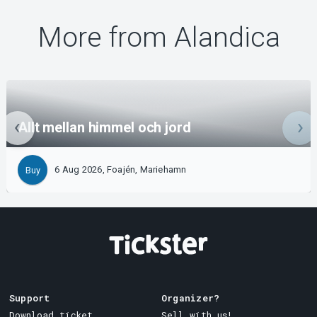
More from Alandica
Allt mellan himmel och jord
6 Aug 2026, Foajén, Mariehamn
Buy
Support
Organizer?
Download ticket
Sell with us!