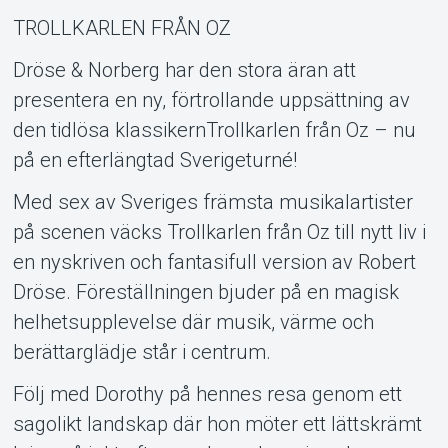
TROLLKARLEN FRÅN OZ
Dröse & Norberg har den stora äran att
Support
presentera en ny, förtrollande uppsättning av
den tidlösa klassikernTrollkarlen från Oz – nu
på en efterlängtad Sverigeturné!
Med sex av Sveriges främsta musikalartister
på scenen väcks Trollkarlen från Oz till nytt liv i
en nyskriven och fantasifull version av Robert
Dröse. Föreställningen bjuder på en magisk
helhetsupplevelse där musik, värme och
berättarglädje står i centrum.
About Tickster
Följ med Dorothy på hennes resa genom ett
sagolikt landskap där hon möter ett lättskrämt