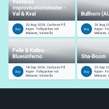
Västerås
Improvisationsteater -
Val & Kval
Bullhorn (A
20 Aug 2026, Carlsson På
26 Aug 2
Kajen - Folkparken vid
Kajen - F
Buy
Buy
Mälaren, Västerås
Mälaren, 
Pelle & Kalles
Bluesinferno
Sha-Boom
18 Sep 2026, Carlsson På
25 Sep 2
Kajen - Folkparken vid
Kajen - F
Buy
Buy
Mälaren, Västerås
Mälaren, 