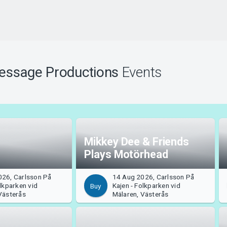
essage Productions
Events
Mikkey Dee & Friends
Plays Motörhead
026, Carlsson På
14 Aug 2026, Carlsson På
olkparken vid
Kajen - Folkparken vid
Buy
Västerås
Mälaren, Västerås