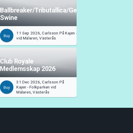
Ballbreaker/Tributallica/Generation
Swine
11 Sep 2026, Carlsson På Kajen - Folkparken
Buy
vid Mälaren, Västerås
Club Royale
Medlemsskap 2026
31 Dec 2026, Carlsson På
Kajen - Folkparken vid
Buy
Mälaren, Västerås