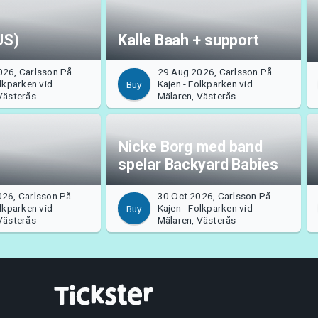
US)
Kalle Baah + support
026, Carlsson På
29 Aug 2026, Carlsson På
olkparken vid
Kajen - Folkparken vid
Buy
Västerås
Mälaren, Västerås
Nicke Borg med band
spelar Backyard Babies
026, Carlsson På
30 Oct 2026, Carlsson På
olkparken vid
Kajen - Folkparken vid
Buy
Västerås
Mälaren, Västerås