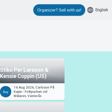
English
Organizer?
Sell with us!
Stiko Per Larsson &
Kensie Coppin (US)
16 Aug 2026, Carlsson På
Kajen - Folkparken vid
Buy
Mälaren, Västerås