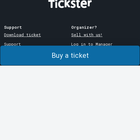
Support
Organizer?
Download ticket
Sell with us!
Support
Log in to Manager
Purchase and delivery
System Support
Buy a ticket
conditions
Privacy policy
About cookies at Tickster
Tickster
Arvika
Work at Tickster
Magasinsgatan 8
Box 334
Logotypes & media
SE-671 27
Arvika
LinkedIn
Göteborg
Facebook
Götgatan 16
Instagram
SE-411 05
Göteborg