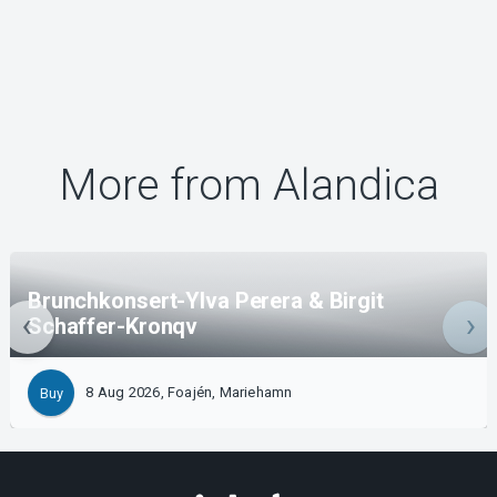
More from Alandica
Brunchkonsert-Ylva Perera & Birgit
Schaffer-Kronqv
8 Aug 2026, Foajén, Mariehamn
Buy