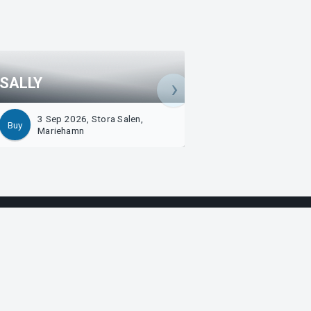
SALLY
SALLY
3 Sep 2026, Stora Salen,
4 Sep 2026, Stora
Buy
Buy
Mariehamn
Mariehamn
Arvika
Magasinsgatan 8