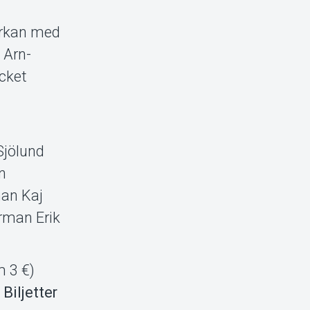
erkan med
 Arn-
cket
Sjölund
n
an Kaj
rman Erik
m 3 €)
€
Biljetter