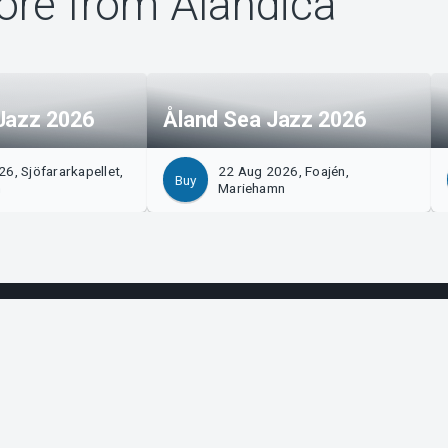
re from Alandica
Jazz 2026
Åland Sea Jazz 2026
6, Sjöfararkapellet,
22 Aug 2026, Foajén,
Buy
n
Mariehamn
izer?
Tickster
with us!
Work at Tickster