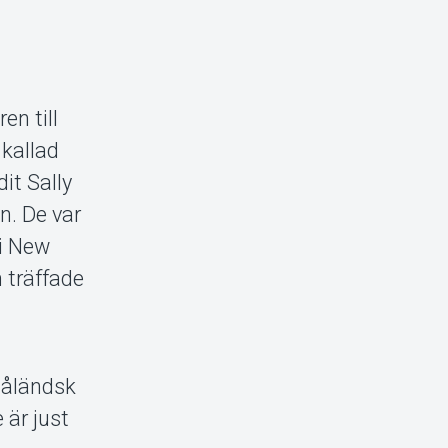
en till
 kallad
dit Sally
n. De var
 i New
 träffade
 åländsk
 är just