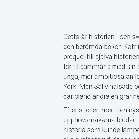
Detta är historien - och s
den berömda boken Katrin
prequel till själva histori
for tillsammans med sin s
unga, mer ambitiösa än l
York. Men Sally hälsade 
där bland andra en grann
Efter succén med den n
upphovsmakarna blodad t
historia som kunde lämpa