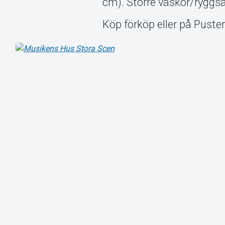
cm). Större väskor/ryggsä
Köp förköp eller på Puster