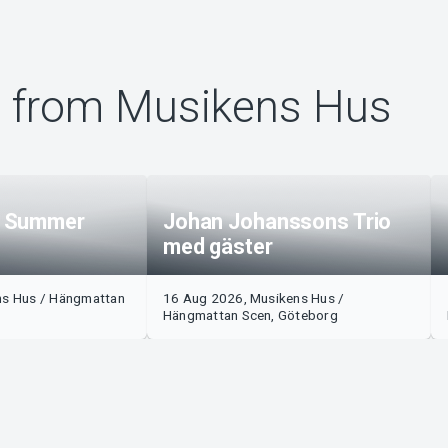
 from Musikens Hus
n Summer
Johan Johanssons Trio
med gäster
ns Hus / Hängmattan
16 Aug 2026, Musikens Hus /
Hängmattan Scen, Göteborg