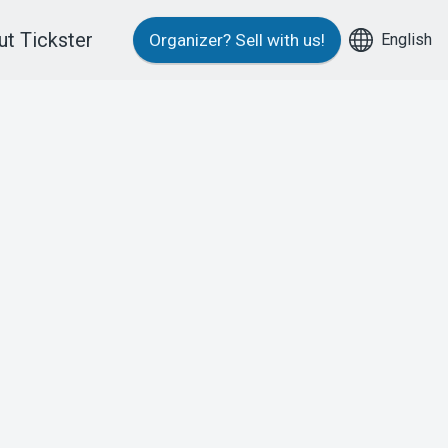
t Tickster
English
Organizer?
Sell with us!