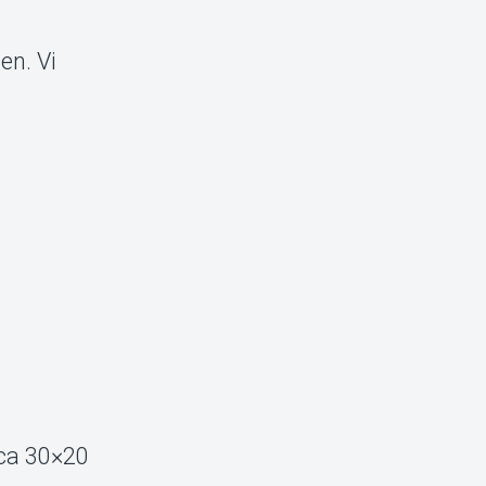
en. Vi
(ca 30×20