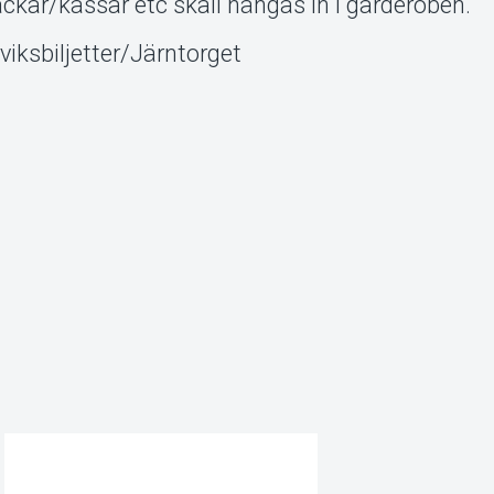
ckar/kassar etc skall hängas in i garderoben.
viksbiljetter/Järntorget