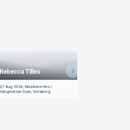
Rebecca Tilles
APHUSET + APA
27 Aug 2026, Musikens Hus /
28 Aug 2026, Mus
Buy
Hängmattan Scen, Göteborg
Hängmattan Scen