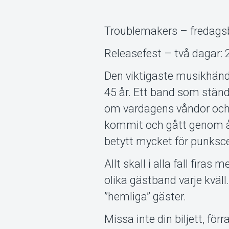
Troublemakers – fredagsbi
Releasefest – två dagar:
Den viktigaste musikhänd
45 år. Ett band som ständ
om vardagens våndor och
kommit och gått genom å
betytt mycket för punksce
Allt skall i alla fall fira
olika gästband varje kväll
”hemliga” gäster.
Missa inte din biljett, fö