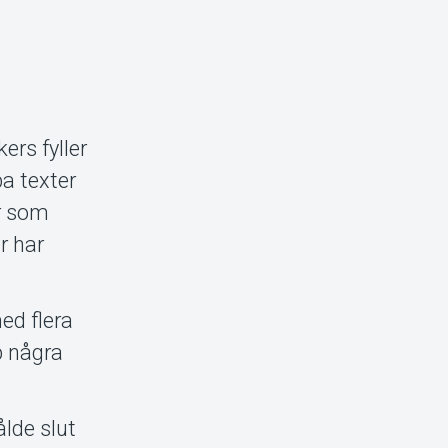
rs fyller
pa texter
r som
r har
med flera
p några
ålde slut