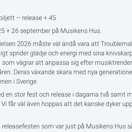
ljett – release + 45
 25 + 26 september på Musikens Hus.
elsen 2026 måste väl ändå vara att Troublemake
igt sprider glädje och energi med sina knivskar
 som vägrar att anpassa sig efter musiktrende
ren. Deras växande skara med nya generatione
nen i Sverige.
s med en stor fest och release i dagarna två samt 
. Vi får väl även hoppas att det kanske dyker up
rra releasefesten som var just på Musikens Hus s