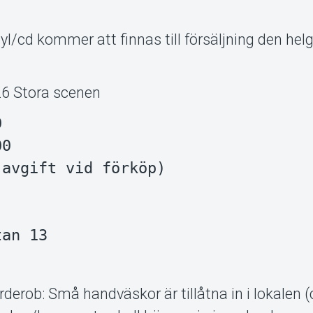
yl/cd kommer att finnas till försäljning den helg
6 Stora scenen


0

avgift vid förköp)

an 13

rderob: Små handväskor är tillåtna in i lokalen 