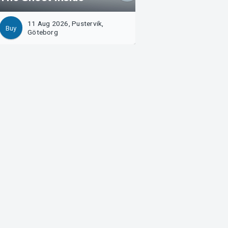
11 Aug 2026, Pustervik,
20 Aug 2026, Pus
Buy
Buy
Göteborg
Göteborg
Arvika
Magasinsgatan 8
Box 334
SE-671 27
Arvika
Göteborg
Götgatan 16