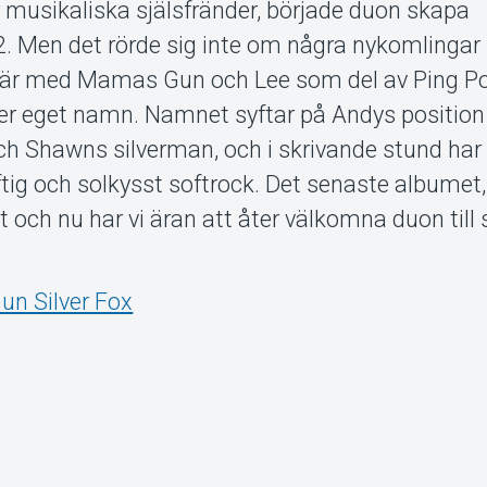
ar musikaliska själsfränder, började duon skapa
 Men det rörde sig inte om några nykomlingar 
riär med Mamas Gun och Lee som del av Ping P
er eget namn. Namnet syftar på Andys positio
h Shawns silverman, och i skrivande stund har 
tig och solkysst softrock. Det senaste albumet,
t och nu har vi äran att åter välkomna duon till
un Silver Fox