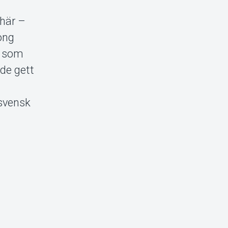
här –
ong
n som
de gett
 svensk