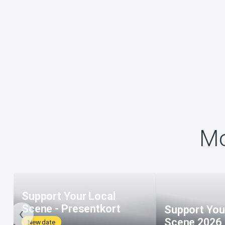
Mo
Support Your Local
Scene - Presentkort
Support You
Scene 2026
New date