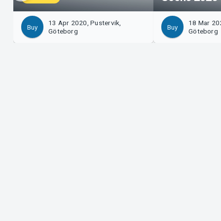
13 Apr 2020, Pustervik,
18 Mar 202
Buy
Buy
Göteborg
Göteborg
Support
Organ
Download ticket
Sell 
Support
Log i
Purchase and delivery conditions
Syste
Privacy policy
About cookies at Tickster