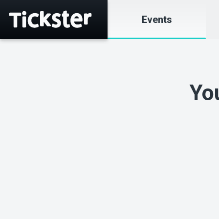
Events
Yo