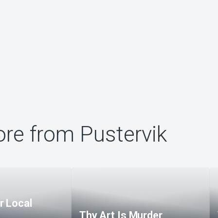
re from Pustervik
r Local
Thy Art Is Murder