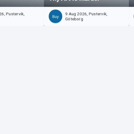
6, Pustervik,
9 Aug 2026, Pustervik,
Buy
Göteborg
izer?
Tickster
with us!
Work at Tickster
n to Manager
Logotypes & media
m Support
LinkedIn
Facebook
Instagram