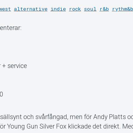
west
alternative
indie
rock
soul
r&b
rythm&
enterar:
r + service
00
 sällsynt och svårfångad, men för Andy Platts 
r Young Gun Silver Fox klickade det direkt. Me