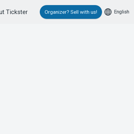
t Tickster
English
Organizer?
Sell with us!