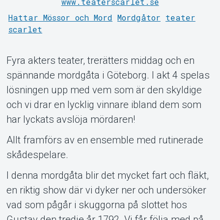
www.teaterscarlet.se
Hattar Mössor och Mord
Mordgåtor
teater
scarlet
Fyra akters teater, trerätters middag och en
spännande mordgåta i Göteborg. I akt 4 spelas
lösningen upp med vem som är den skyldige
och vi drar en lycklig vinnare ibland dem som
har lyckats avslöja mördaren!
Support
Allt framförs av en ensemble med rutinerade
skådespelare.
I denna mordgåta blir det mycket fart och fläkt,
en riktig show där vi dyker ner och undersöker
vad som pågår i skuggorna på slottet hos
Gustav den tredje år 1792. Vi får följa med på