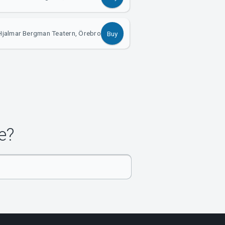
Hjalmar Bergman Teatern, Örebro
Buy
e?