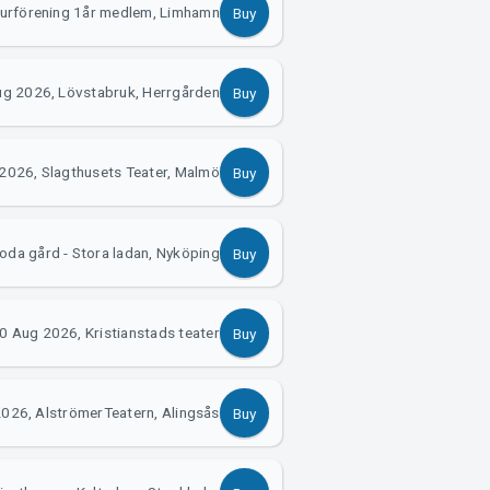
turförening 1år medlem, Limhamn
Buy
g 2026, Lövstabruk, Herrgården
Buy
2026, Slagthusets Teater, Malmö
Buy
oda gård - Stora ladan, Nyköping
Buy
0 Aug 2026, Kristianstads teater
Buy
026, AlströmerTeatern, Alingsås
Buy