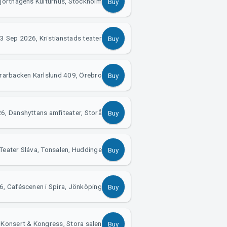
Hjorthagens Kulturhus, Stockholm
Buy
3 Sep 2026, Kristianstads teater
Buy
rarbacken Karlslund 409, Örebro
Buy
6, Danshyttans amfiteater, Storå
Buy
Teater Sláva, Tonsalen, Huddinge
Buy
6, Caféscenen i Spira, Jönköping
Buy
Konsert & Kongress, Stora salen
Buy