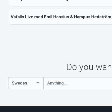
Vafalls Live med Emil Hansius & Hampus Hedström
Do you want
Enter
Select
keywords
Country