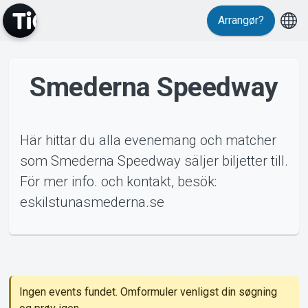
Arrangør?
Smederna Speedway
MyTickster
Här hittar du alla evenemang och matcher
som Smederna Speedway säljer biljetter till.
För mer info. och kontakt, besök:
Support
eskilstunasmederna.se
ents
Om Tickster
Ingen events fundet. Omformuler venligst din søgning