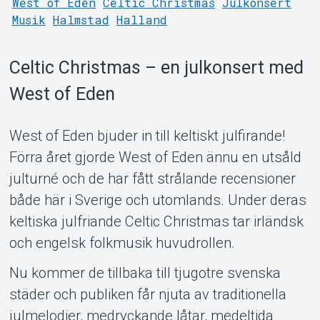
West of Eden
Celtic Christmas
Julkonsert
Musik
Halmstad
Halland
Celtic Christmas – en julkonsert med
West of Eden
West of Eden bjuder in till keltiskt julfirande!
Förra året gjorde West of Eden ännu en utsåld
julturné och de har fått strålande recensioner
Support
både här i Sverige och utomlands. Under deras
keltiska julfriande Celtic Christmas tar irländsk
och engelsk folkmusik huvudrollen.
Nu kommer de tillbaka till tjugotre svenska
städer och publiken får njuta av traditionella
julmelodier, medryckande låtar, medeltida