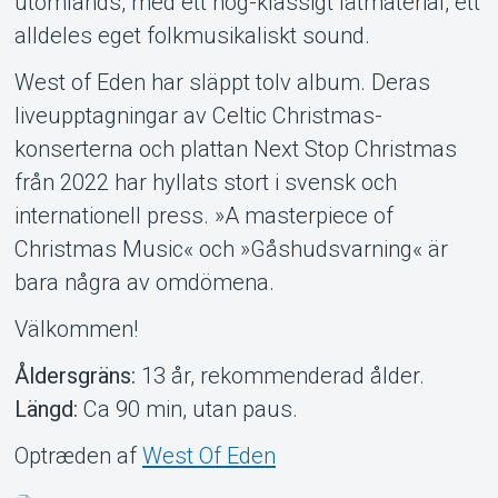
utomlands, med ett hög-klassigt låtmaterial, ett
alldeles eget folkmusikaliskt sound.
West of Eden har släppt tolv album. Deras
liveupptagningar av Celtic Christmas-
konserterna och plattan Next Stop Christmas
från 2022 har hyllats stort i svensk och
internationell press. »A masterpiece of
Christmas Music« och »Gåshudsvarning« är
bara några av omdömena.
Välkommen!
Åldersgräns:
13 år, rekommenderad ålder.
Längd:
Ca 90 min, utan paus.
Optræden af
West Of Eden