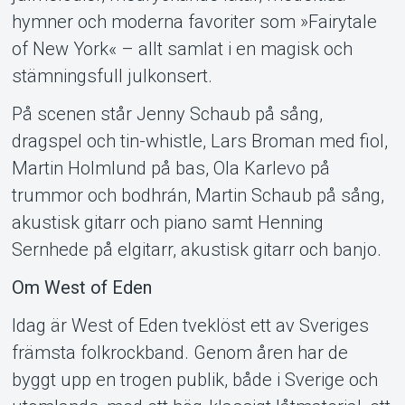
hymner och moderna favoriter som »Fairytale
of New York« – allt samlat i en magisk och
stämningsfull julkonsert.
Om Tickster
På scenen står Jenny Schaub på sång,
dragspel och tin-whistle, Lars Broman med fiol,
Martin Holmlund på bas, Ola Karlevo på
trummor och bodhrán, Martin Schaub på sång,
akustisk gitarr och piano samt Henning
Sernhede på elgitarr, akustisk gitarr och banjo.
Om West of Eden
Idag är West of Eden tveklöst ett av Sveriges
främsta folkrockband. Genom åren har de
byggt upp en trogen publik, både i Sverige och