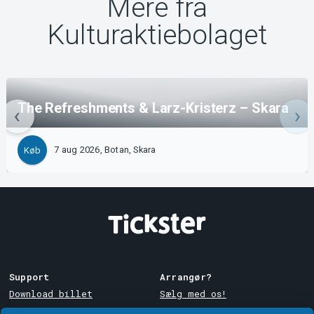
Mere fra
Kulturaktiebolaget
The Refreshments & Larz-Kristerz – Skara
7 aug 2026, Botan, Skara
Køb
Support
Arrangør?
Download billet
Sælg med os!