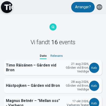
Events
Arrangør?
Vi fandt
16
events
MyTickster
Dato
Relevans
21 aug 2026,
Timo Räisänen – Gården vid
Gården vid Bron,
Køb
Bron
Veddige
28 aug 2026,
Hästpojken – Gården vid Bron
Gården vid Bron,
Køb
Veddige
Magnus Betnér – "Mellan oss"
17 okt 2026,
Support
Køb
- Varberg
Varbergs Teater