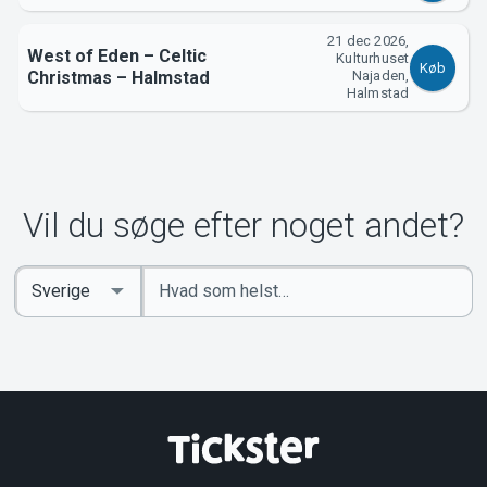
21 dec 2026,
West of Eden – Celtic
Kulturhuset
Køb
Christmas – Halmstad
Najaden,
Halmstad
Vil du søge efter noget andet?
Indtast
Select
søgeord
Country