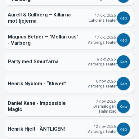
Aurell & Gullberg – Killarna
17 okt 2026,
Køb
mot tjejerna
Laholms Teater
Magnus Betnér – "Mellan oss"
17 okt 2026,
Køb
- Varberg
Varbergs Teater
18 okt 2026,
Party med Smurfarna
Om Tickster
Køb
Varbergs Teater
6 nov 2026,
Henrik Nyblom - “Kluven”
Køb
Varbergs Teater
7 nov 2026,
Daniel Kane - Impossible
Dramalogen,
Køb
Magic
Halmstad
12 nov 2026,
Henrik Hjelt - ÄNTLIGEN!
Køb
Varbergs Teater