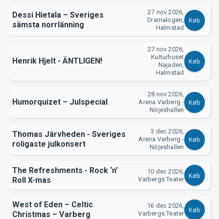
27 nov 2026,
Dessi Hietala – Sveriges
Dramalogen,
Køb
sämsta norrlänning
Halmstad
27 nov 2026,
Kulturhuset
Henrik Hjelt - ÄNTLIGEN!
Køb
Najaden,
Halmstad
28 nov 2026,
Humorquizet – Julspecial
Arena Varberg -
Køb
Nöjeshallen
3 dec 2026,
Thomas Järvheden - Sveriges
Arena Varberg -
Køb
roligaste julkonsert
Nöjeshallen
The Refreshments - Rock ‘n’
10 dec 2026,
Køb
Roll X-mas
Varbergs Teater
West of Eden – Celtic
16 dec 2026,
Køb
Christmas – Varberg
Varbergs Teater