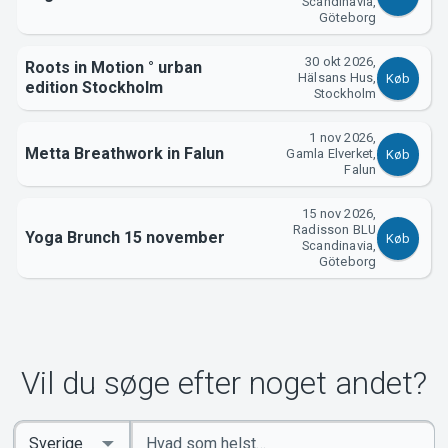
Scandinavia,
Göteborg
30 okt 2026,
Roots in Motion ° urban
Hälsans Hus,
Køb
edition Stockholm
Stockholm
1 nov 2026,
Metta Breathwork in Falun
Gamla Elverket,
Køb
Falun
15 nov 2026,
Radisson BLU
Yoga Brunch 15 november
Køb
Scandinavia,
Göteborg
Vil du søge efter noget andet?
Indtast
Select