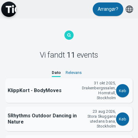
Arrangør?
Vi fandt
11
events
MyTickster
Dato
Relevans
31 okt 2025,
Drakenbergssalen,
KlippKort - BodyMoves
Køb
Hornstull,
Stockholm
23 aug 2026,
5Rhythms Outdoor Dancing in
Support
Stora Skuggans
Køb
Nature
utedans bana,
Stockholm