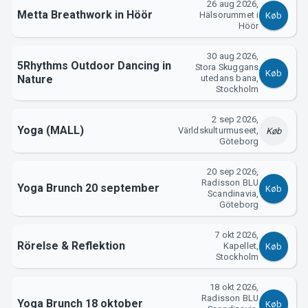
26 aug 2026,
Metta Breathwork in Höör
Hälsorummet i
Køb
Höör
30 aug 2026,
5Rhythms Outdoor Dancing in
Stora Skuggans
Køb
Nature
utedans bana,
Om Tickster
Stockholm
2 sep 2026,
Yoga (MALL)
Världskulturmuseet,
Køb
Göteborg
20 sep 2026,
Radisson BLU
Yoga Brunch 20 september
Køb
Scandinavia,
Göteborg
7 okt 2026,
Rörelse & Reflektion
Kapellet,
Køb
Stockholm
18 okt 2026,
Radisson BLU
Yoga Brunch 18 oktober
Køb