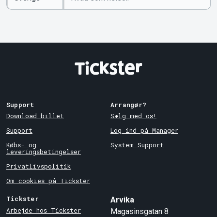
søgeord
Country
Support
Arrangør?
Download billet
Sælg med os!
Support
Log ind på Manager
Købs- og
System Support
leveringsbetingelser
Privatlivspolitik
Om cookies på Tickster
Tickster
Arvika
Arbejde hos Tickster
Magasinsgatan 8