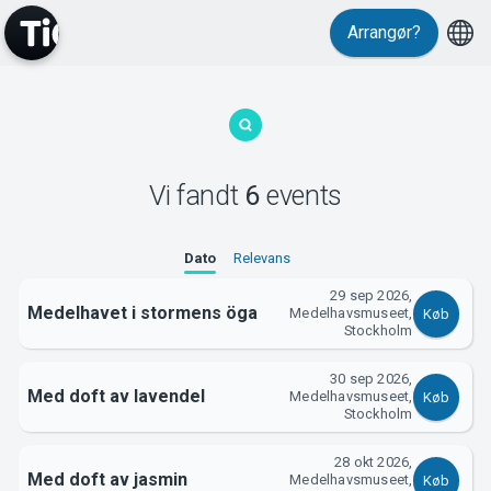
Arrangør?
MyTickster
Vi fandt
6
events
Dato
Relevans
29 sep 2026,
Support
Medelhavet i stormens öga
Medelhavsmuseet,
Køb
Stockholm
30 sep 2026,
Med doft av lavendel
Medelhavsmuseet,
Køb
Stockholm
28 okt 2026,
Med doft av jasmin
Medelhavsmuseet,
Køb