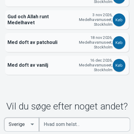
Om Tickster
Stockholm
3 nov 2026,
Gud och Allah runt
Medelhavsmuseet,
Køb
Medelhavet
Stockholm
18 nov 2026,
Med doft av patchouli
Medelhavsmuseet,
Køb
Stockholm
16 dec 2026,
Med doft av vanilj
Medelhavsmuseet,
Køb
Stockholm
Vil du søge efter noget andet?
Indtast
Select
søgeord
Country