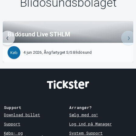
Blidösundsbolaget
Blidösund Live STHLM
4 jun 2026, Ångfartyget S/S Blidösund
Køb
Support
Arrangør?
Download billet
Sælg med os!
Support
Log ind på Manager
Købs- og
System Support