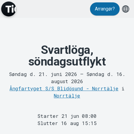
Arrangør?
MyTickster
Svartlöga,
söndagsutflykt
Søndag d. 21. juni 2026
–
Søndag d. 16.
august 2026
Ångfartyget S/S Blidösund - Norrtälje
i
Support
Norrtälje
Starter 21 jun 08:00
Slutter 16 aug 15:15