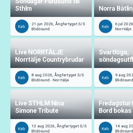
Söndagar Furusund till
Sthlm
Norra Båtli
21 jun 2026, Ångfartyget S/S
6 jul 2026
Køb
Køb
Blidösund
Norrtälje
Live NORRTÄLJE
Svartlöga,
Norrtälje Countrybrudar
söndagsutfl
8 aug 2026, Ångfartyget S/S
9 aug 202
Køb
Køb
Blidösund - Norrtälje
Blidösund 
Live STHLM Nina
Fredagstur ti
Simone Tribute
Bord bokas
13 aug 2026, Ångfartyget S/S
14 aug 20
Køb
Køb
Blidösund
Blidösun