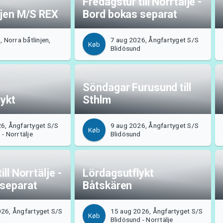
Fredagstur till Norrtälje -
njen M/S REX
Bord bokas separat
, Norra båtlinjen,
7 aug 2026, Ångfartyget S/S
Køb
Blidösund
Söndagar Furusund till
ykt
Sthlm
6, Ångfartyget S/S
9 aug 2026, Ångfartyget S/S
Køb
- Norrtälje
Blidösund
ll Norrtälje -
Lördagsutflykt
 separat
Båtskären
26, Ångfartyget S/S
15 aug 2026, Ångfartyget S/S
Køb
d
Blidösund - Norrtälje