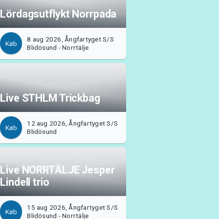
Lördagsutflykt Norrpada
8 aug 2026, Ångfartyget S/S
Køb
Blidösund - Norrtälje
Live STHLM Trickbag
12 aug 2026, Ångfartyget S/S
Køb
Blidösund
Live NORRTÄLJE Jesper
Lindell trio
15 aug 2026, Ångfartyget S/S
Køb
Blidösund - Norrtälje