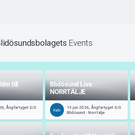
lidösundsbolagets
Events
lm till
Blidösund Live
NORRTÄLJE
26, Ångfartyget S/S
13 jun 2026, Ångfartyget S/S
Køb
d
Blidösund - Norrtälje