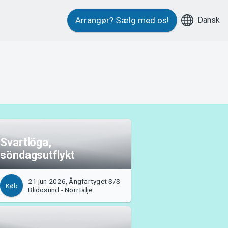
Dansk
Arrangør?
Sælg med os!
Svartlöga,
söndagsutflykt
21 jun 2026, Ångfartyget S/S
Køb
Blidösund - Norrtälje