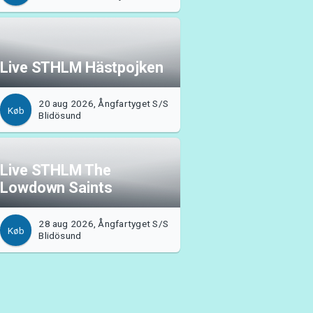
Live STHLM Hästpojken
20 aug 2026, Ångfartyget S/S
Køb
Blidösund
Live STHLM The
Lowdown Saints
28 aug 2026, Ångfartyget S/S
Køb
Blidösund