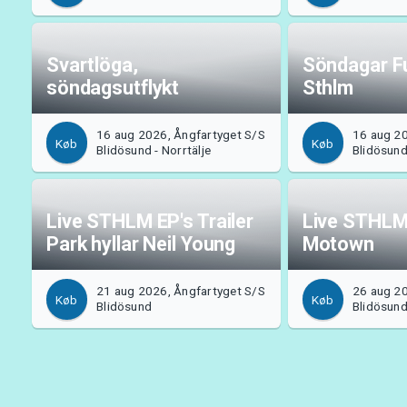
Svartlöga,
Söndagar Fu
söndagsutflykt
Sthlm
16 aug 2026, Ångfartyget S/S
16 aug 20
Køb
Køb
Blidösund - Norrtälje
Blidösun
Live STHLM EP's Trailer
Live STHLM
Park hyllar Neil Young
Motown
21 aug 2026, Ångfartyget S/S
26 aug 20
Køb
Køb
Blidösund
Blidösun