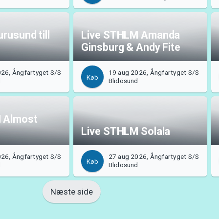
rusund till
Live STHLM Amanda
Ginsburg & Andy Fite
26, Ångfartyget S/S
19 aug 2026, Ångfartyget S/S
Køb
d
Blidösund
 Almost
Live STHLM Solala
26, Ångfartyget S/S
27 aug 2026, Ångfartyget S/S
Køb
d
Blidösund
Næste side