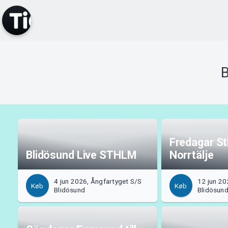
B
Fredagar Sth
Blidösund Live STHLM
Norrtälje
4 jun 2026, Ångfartyget S/S
12 jun 20
Køb
Køb
Blidösund
Blidösun