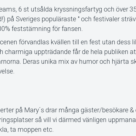
eams, 6 st utsålda kryssningsfartyg och över 3
) på Sveriges populäraste " och festivaler sträv
 100% feststämning för fansen.
cenen förvandlas kvällen till en fest utan dess l
h charmiga uppträdande får de hela publiken at
rnorna. Deras unika mix av humor och hjärta s
else.
ter på Mary´s drar många gäster/besökare & d
ringsplatser så vill vi därmed vänligen uppmana 
kla, ta moppen etc.