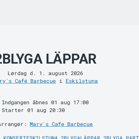
2BLYGA LÄPPAR
Lørdag d. 1. august 2026
ry´s Café Barbecue
i
Eskilstuna
Indgangen åbnes 01 aug 17:00
Starter 01 aug 20:30
Arrangør:
Mary´s Cafe Barbecue
A
KONSERTESKILSTUNA
2BLYGALÄPPAR
2BLYGA
PART