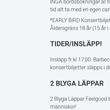
INGA bordsbokningar är til
tid alt ta med en egen ca
*EARLY BIRD Konsertbiljett:
Åldersgräns 18 år (15 år 
TIDER/INSLÄPP!
Insläpp fr kl 17:00. Barbe
konsertbiljetter släpps i d
2 BLYGA LÄPPAR
2 Blyga Läppar Feelgood b
människor!