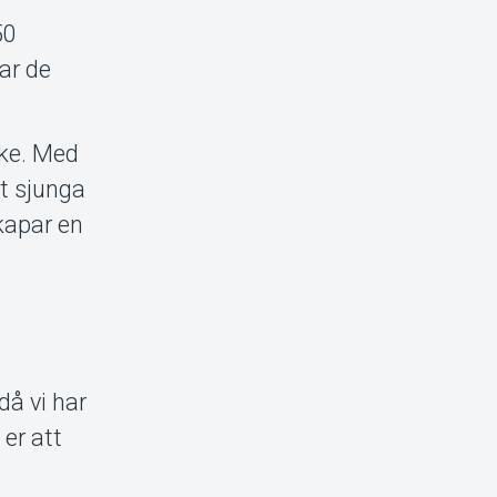
50
ar de
ike. Med
t sjunga
kapar en
å vi har
er att