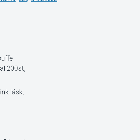
buffe
al 200st,
ink läsk,