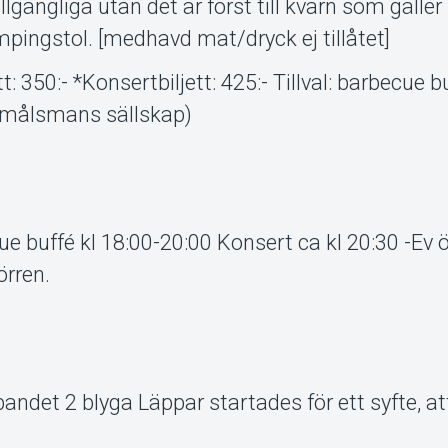
lgängliga utan det är först till kvarn som gäller
mpingstol. [medhavd mat/dryck ej tillåtet]
 350:- *Konsertbiljett: 425:- Tillval: barbecue bu
i målsmans sällskap)
cue buffé kl 18:00-20:00 Konsert ca kl 20:30 -Ev 
örren.
andet 2 blyga Läppar startades för ett syfte, at