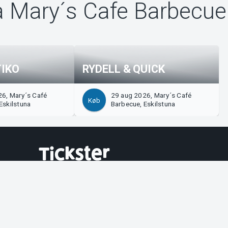
a Mary´s Cafe Barbecue
TIKO
RYDELL & QUICK
6, Mary´s Café
29 aug 2026, Mary´s Café
Køb
Eskilstuna
Barbecue, Eskilstuna
?
Tickster
 os!
Arbejde hos Tickster
på Manager
Logotyper og medier