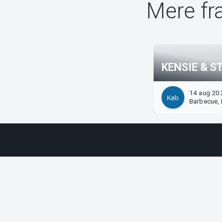
Mere fr
KENSIE & S
14 aug 202
Køb
Barbecue, 
Support
Arrangør
Download billet
Sælg med
Support
Log ind 