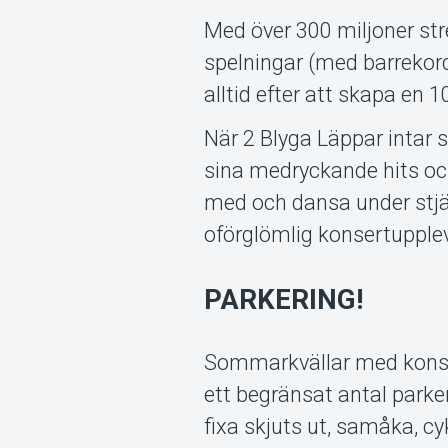
Med över 300 miljoner str
spelningar (med barrekord!
alltid efter att skapa en
När 2 Blyga Läppar intar s
sina medryckande hits oc
med och dansa under stjä
oförglömlig konsertupplev
PARKERING!
Sommarkvällar med konser
ett begränsat antal parke
fixa skjuts ut, samåka, cy