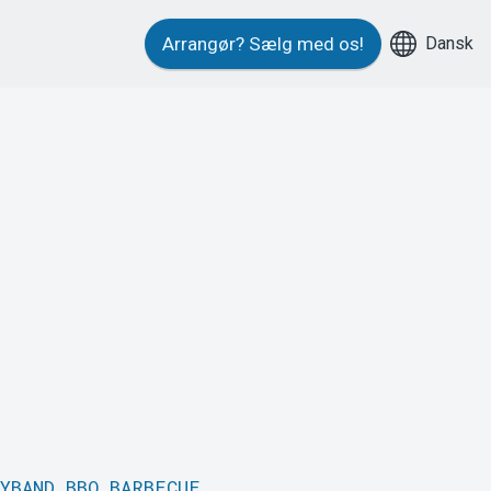
Dansk
Arrangør?
Sælg med os!
YBAND
BBQ
BARBECUE