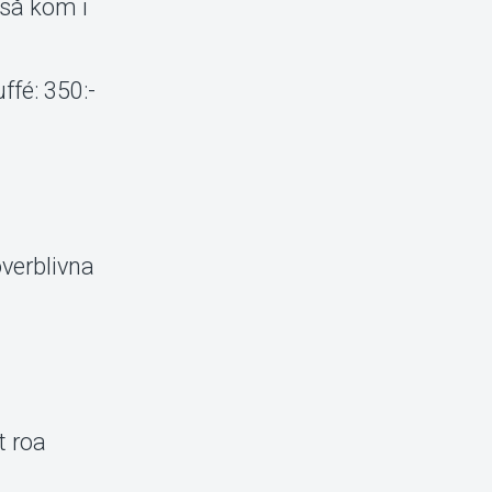
 så kom i
ffé: 350:-
överblivna
t roa