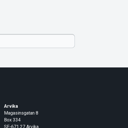
Arvika
Magasinsgatan 8
Box 334
SE-671 27
Arvika