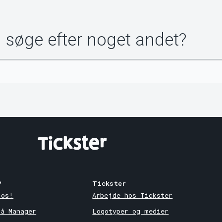
u søge efter noget andet?
?
Tickster
 os!
Arbejde hos Tickster
på Manager
Logotyper og medier