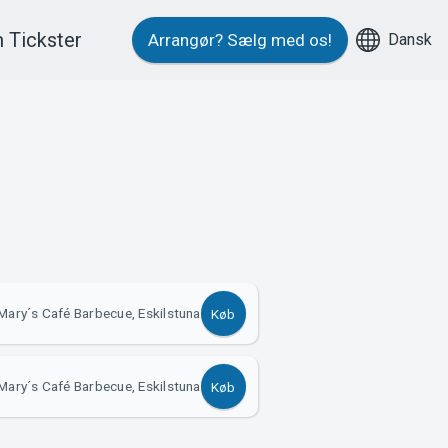
 Tickster
Dansk
Arrangør?
Sælg med os!
Mary´s Café Barbecue, Eskilstuna
Køb
Mary´s Café Barbecue, Eskilstuna
Køb