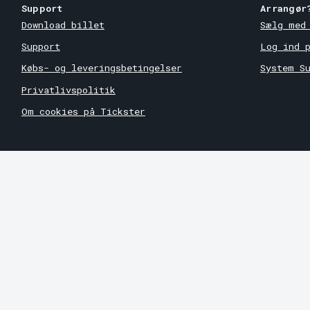
Support
Arrangør
Download billet
Sælg med
Support
Log ind 
Købs- og leveringsbetingelser
System S
Privatlivspolitik
Om cookies på Tickster