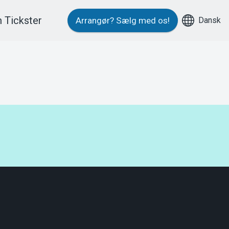
 Tickster
Dansk
Arrangør?
Sælg med os!