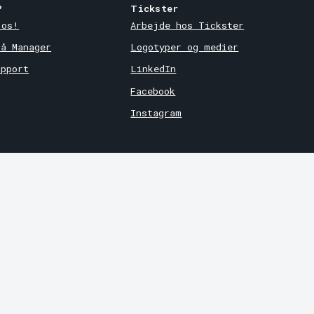
?
Tickster
 os!
Arbejde hos Tickster
på Manager
Logotyper og medier
upport
LinkedIn
Facebook
Instagram