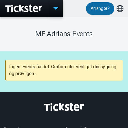
Arrangør?
Events
MF Adrians
Events
MyTickster
Ingen events fundet. Omformuler venligst din søgning
og prøv igen.
Support
Om Tickster