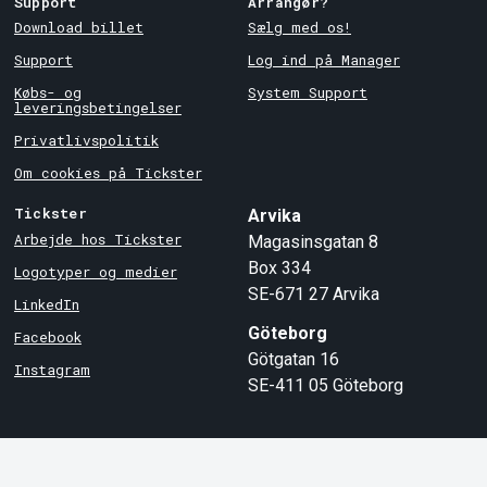
Support
Arrangør?
Download billet
Sælg med os!
Support
Log ind på Manager
Købs- og
System Support
leveringsbetingelser
Privatlivspolitik
Om cookies på Tickster
Tickster
Arvika
Arbejde hos Tickster
Magasinsgatan 8
Box 334
Logotyper og medier
SE-671 27
Arvika
LinkedIn
Göteborg
Facebook
Götgatan 16
Instagram
SE-411 05
Göteborg