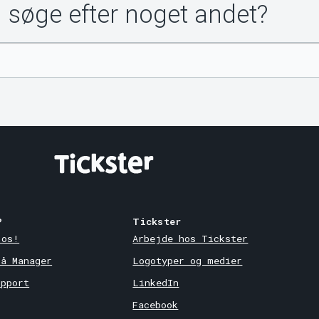
u søge efter noget andet?
?
Tickster
 os!
Arbejde hos Tickster
på Manager
Logotyper og medier
upport
LinkedIn
Facebook