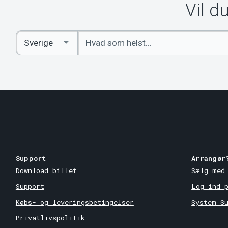
Vil d
Indtast
Select
søgeord
Country
Support
Arrangør
Download billet
Sælg med
Support
Log ind 
Købs- og leveringsbetingelser
System S
Privatlivspolitik