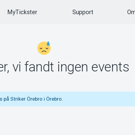
MyTickster
Support
Om
r, vi fandt ingen events
 på Striker Örebro i Örebro.