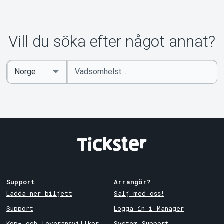
Vill du söka efter något annat?
Ange
Select
sökord
Country
Support
Arrangör?
Ladda ner biljett
Sälj med oss!
Support
Logga in i Manager
Köp- och leveransvillkor
System Support