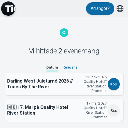
Arrangör?
MyTickster
Vi hittade
2
evenemang
Support
Datum
Relevans
26 nov 2026,
Darling West Juleturné 2026 //
Quality Hotel™
Köp
Tones By The River
River Station,
Drammen
Om Tickster
17 maj 2027,
🇳🇴 17. Mai på Quality Hotel
Quality Hotel™
Köp
River Station
River Station,
Drammen