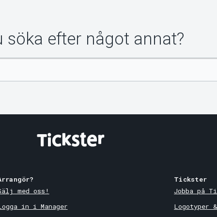
du söka efter något annat?
Arrangör?
Tickster
Sälj med oss!
Jobba på Ti
Logga in i Manager
Logotyper 