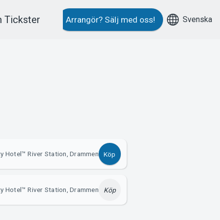
 Tickster
Svenska
Arrangör?
Sälj med oss!
ty Hotel™ River Station, Drammen
Köp
ty Hotel™ River Station, Drammen
Köp