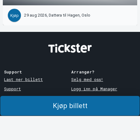
29 aug 2026, Dattera til Hagen, Oslo
Kjøp
Support
Arrangør?
Last ner billett
Selg med oss!
Support
Logg inn på Manager
Kjøps- og
System Support
leveringsbetingelser
Kjøp billett
Personvernpolicy
Om informasjonskapsler på
Tickster
Tickster