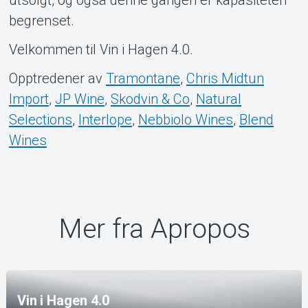
begrenset.
Velkommen til Vin i Hagen 4.0.
Opptredener av
Tramontane
,
Chris Midtun
Import
,
JP Wine
,
Skodvin & Co
,
Natural
Selections
,
Interlope
,
Nebbiolo Wines
,
Blend
Wines
Mer fra Apropos
Vin i Hagen 4.0