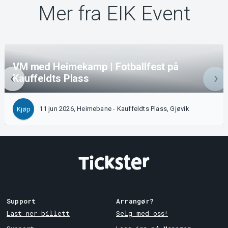
Mer fra EIK Event
VM med Heimekamp | Fotballfest på
Kauffeldts Plass
11 jun 2026, Heimebane - Kauffeldts Plass, Gjøvik
Kjøp
Support
Arrangør?
Last ner billett
Selg med oss!