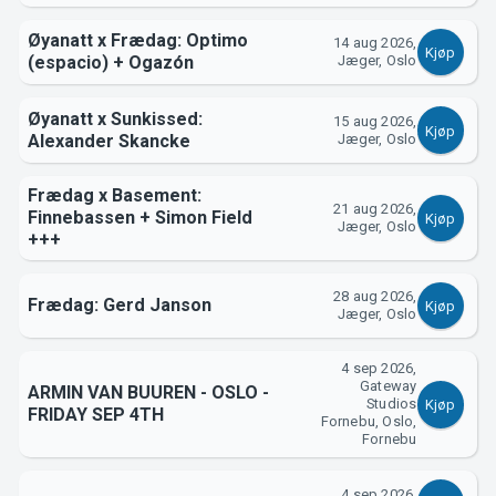
Øyanatt x Frædag: Optimo
14 aug 2026,
Kjøp
(espacio) + Ogazón
Jæger, Oslo
Øyanatt x Sunkissed:
15 aug 2026,
Om Tickster
Kjøp
Alexander Skancke
Jæger, Oslo
Frædag x Basement:
21 aug 2026,
Finnebassen + Simon Field
Kjøp
Jæger, Oslo
+++
28 aug 2026,
Frædag: Gerd Janson
Kjøp
Jæger, Oslo
4 sep 2026,
Gateway
ARMIN VAN BUUREN - OSLO -
Studios
Kjøp
FRIDAY SEP 4TH
Fornebu, Oslo,
Fornebu
4 sep 2026,