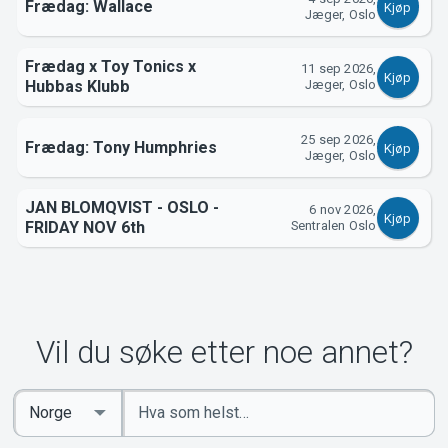
Frædag: Wallace
Kjøp
Jæger, Oslo
Frædag x Toy Tonics x
11 sep 2026,
Kjøp
Hubbas Klubb
Jæger, Oslo
25 sep 2026,
Frædag: Tony Humphries
Kjøp
Jæger, Oslo
JAN BLOMQVIST - OSLO -
6 nov 2026,
Kjøp
FRIDAY NOV 6th
Sentralen Oslo
Vil du søke etter noe annet?
Angi
Select
nøkkelord
Country