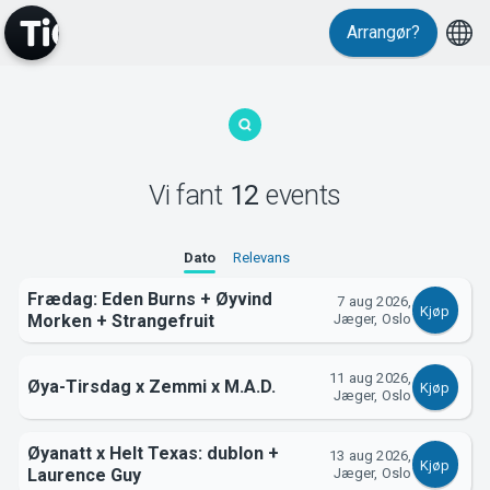
Arrangør?
Vi fant
12
events
MyTickster
Dato
Relevans
Frædag: Eden Burns + Øyvind
7 aug 2026,
Kjøp
Morken + Strangefruit
Jæger, Oslo
11 aug 2026,
Øya-Tirsdag x Zemmi x M.A.D.
Kjøp
Jæger, Oslo
Support
Øyanatt x Helt Texas: dublon +
13 aug 2026,
Kjøp
Laurence Guy
Jæger, Oslo