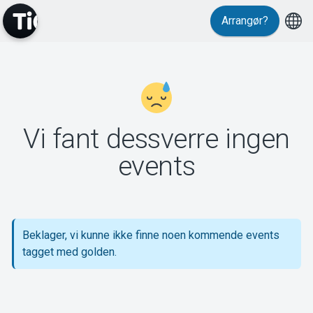
Arrangør?
MyTickster
Vi fant dessverre ingen
Support
events
Beklager, vi kunne ikke finne noen kommende events
Om Tickster
tagget med golden.