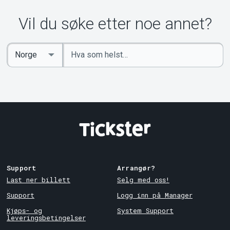
Vil du søke etter noe annet?
Angi
Select
nøkkelord
Country
Support
Arrangør?
Last ner billett
Selg med oss!
Support
Logg inn på Manager
Kjøps- og
System Support
leveringsbetingelser