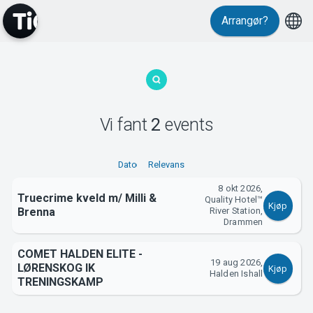
Arrangør?
MyTickster
Vi fant
2
events
Support
Dato
Relevans
8 okt 2026,
Truecrime kveld m/ Milli &
Quality Hotel™
Kjøp
Brenna
River Station,
Drammen
Om Tickster
COMET HALDEN ELITE -
19 aug 2026,
LØRENSKOG IK
Kjøp
Halden Ishall
TRENINGSKAMP