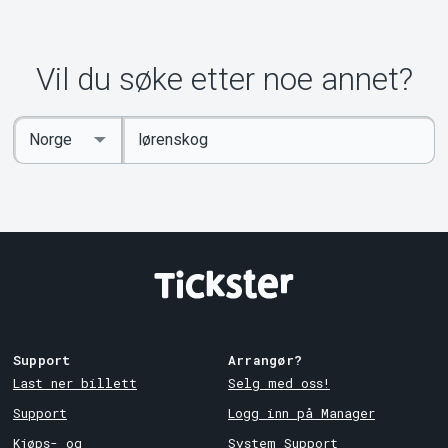
Vil du søke etter noe annet?
Angi
Select
nøkkelord
Country
Support
Arrangør?
Last ner billett
Selg med oss!
Support
Logg inn på Manager
Kjøps- og
System Support