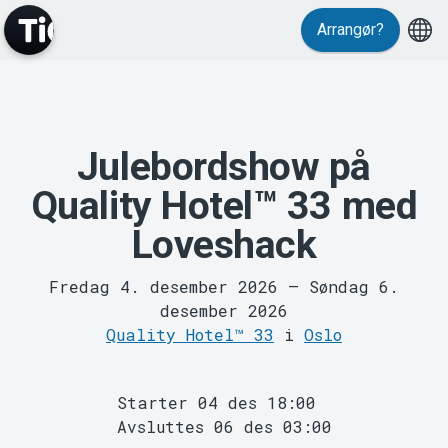
Arrangør?
Julebordshow på
MyTickster
Quality Hotel™ 33 med
Loveshack
Fredag 4. desember 2026
–
Søndag 6.
desember 2026
Quality Hotel™ 33
i
Oslo
Support
Starter 04 des 18:00
Avsluttes 06 des 03:00