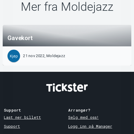
Mer fra Moldejazz
Gavekort
21 nov 2022, Moldejazz
Kjøp
Support
Arrangør?
Last ner billett
Selg med oss!
Support
Logg inn på Manager