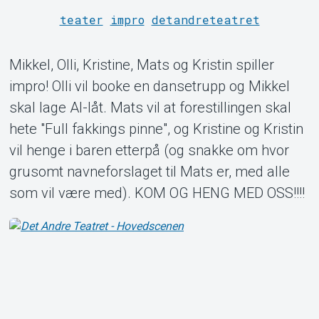
teater
impro
detandreteatret
Mikkel, Olli, Kristine, Mats og Kristin spiller
Om Tickster
impro! Olli vil booke en dansetrupp og Mikkel
skal lage AI-låt. Mats vil at forestillingen skal
hete "Full fakkings pinne", og Kristine og Kristin
vil henge i baren etterpå (og snakke om hvor
grusomt navneforslaget til Mats er, med alle
som vil være med). KOM OG HENG MED OSS!!!!