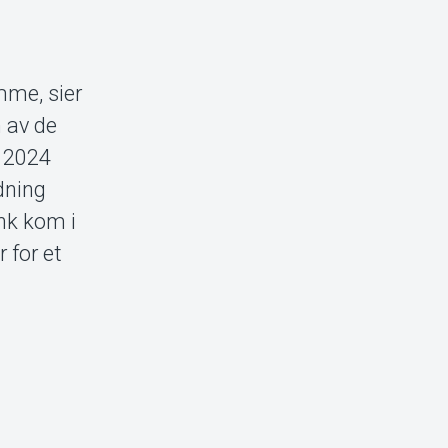
mme, sier
 av de
i 2024
edning
nk kom i
 for et