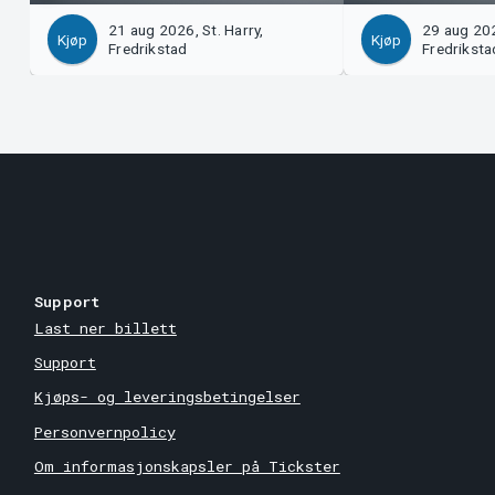
21 aug 2026, St. Harry,
29 aug 202
Kjøp
Kjøp
Fredrikstad
Fredriksta
Support
Last ner billett
Support
Kjøps- og leveringsbetingelser
Personvernpolicy
Om informasjonskapsler på Tickster