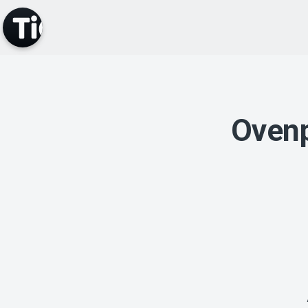
Ovenp