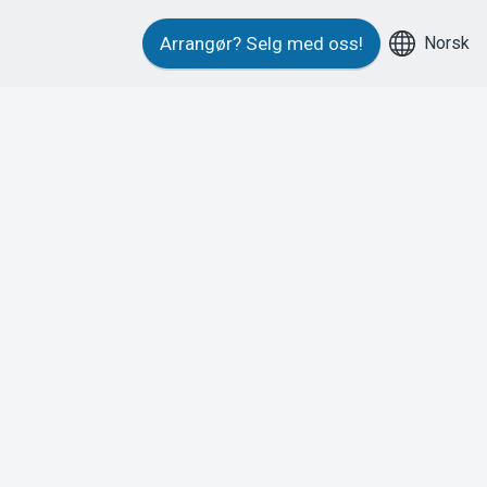
Norsk
Arrangør?
Selg med oss!