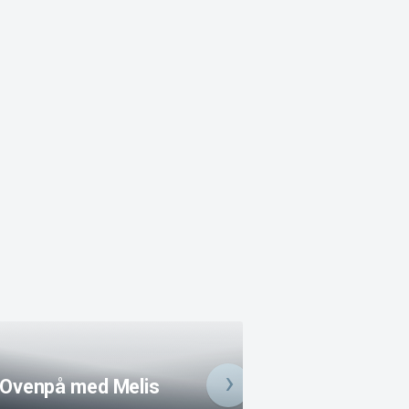
Ovenpå med Am
Ovenpå med Melis
Mathisen