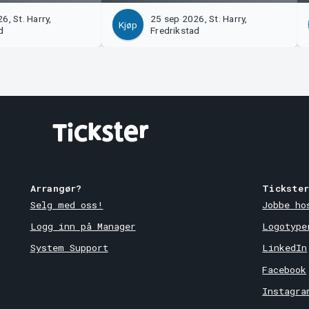
6, St. Harry,
25 sep 2026, St. Harry,
Kjøp
d
Fredrikstad
Arrangør?
Tickste
Selg med oss!
Jobbe ho
Logg inn på Manager
Logotype
System Support
LinkedIn
Facebook
Instagra