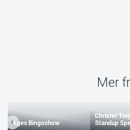
Mer f
Christer Tor
Åges Bingoshow
Standup Spe