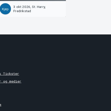
3 okt 2026, St. Harry,
17 okt 2026, St. H
Kjøp
Kjøp
Fredrikstad
Fredrikstad
r
s Tickster
r og medier
m