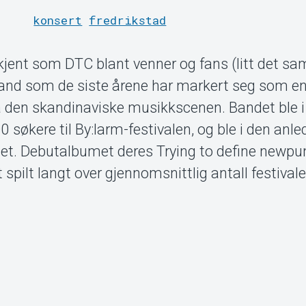
konsert
fredrikstad
jent som DTC blant venner og fans (litt det sa
band som de siste årene har markert seg som en
 den skandinaviske musikkscenen. Bandet ble 
0 søkere til By:larm-festivalen, og ble i den anl
det. Debutalbumet deres Trying to define newpu
spilt langt over gjennomsnittlig antall festivaler