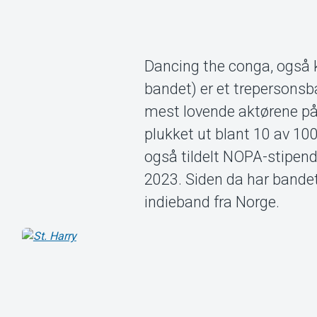
Dancing the conga, også k
bandet) er et trepersons
mest lovende aktørene på
plukket ut blant 10 av 100
også tildelt NOPA-stipen
2023. Siden da har bandet 
indieband fra Norge.