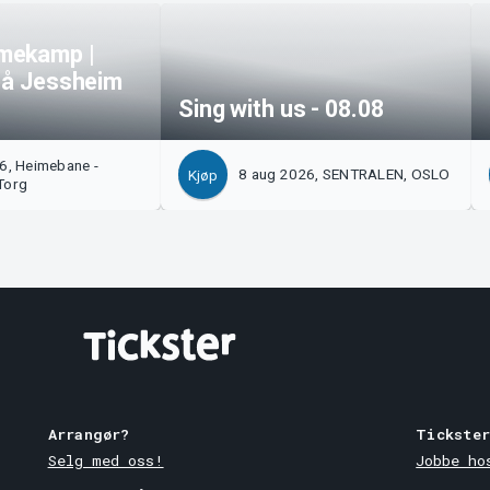
mekamp |
 på Jessheim
Sing with us - 08.08
6, Heimebane -
8 aug 2026, SENTRALEN, OSLO
Kjøp
Torg
Arrangør?
Tickste
Selg med oss!
Jobbe ho