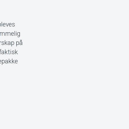
pleves
lemmelig
rskap på
faktisk
kepakke