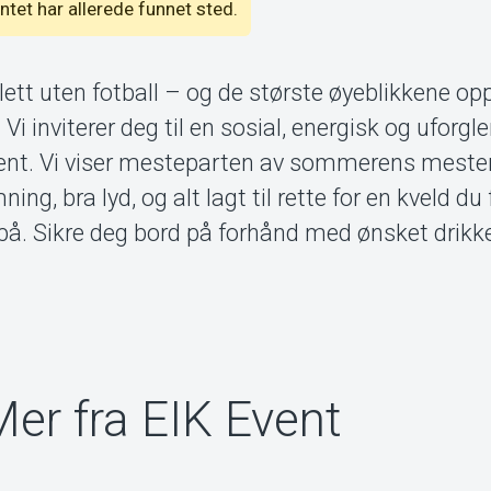
entet har allerede funnet sted.
tt uten fotball – og de største øyeblikkene op
 inviterer deg til en sosial, energisk og uforg
ent. Vi viser mesteparten av sommerens meste
g, bra lyd, og alt lagt til rette for en kveld du 
 på. Sikre deg bord på forhånd med ønsket drik
er fra EIK Event