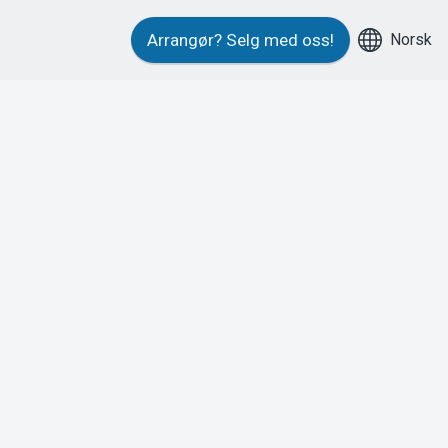
Norsk
Arrangør?
Selg med oss!