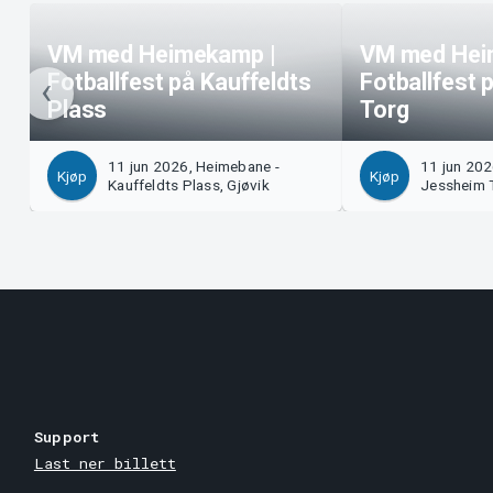
VM med Heimekamp |
VM med Hei
Fotballfest på Kauffeldts
Fotballfest
Plass
Torg
11 jun 2026, Heimebane -
11 jun 202
Kjøp
Kjøp
Kauffeldts Plass, Gjøvik
Jessheim 
Support
Last ner billett