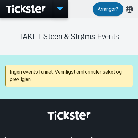
Arrangør?
Events
TAKET Steen & Strøms
Events
MyTickster
Ingen events funnet. Vennligst omformuler søket og
prøv igjen.
Support
Om Tickster