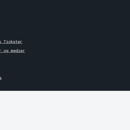
r
s Tickster
r og medier
m