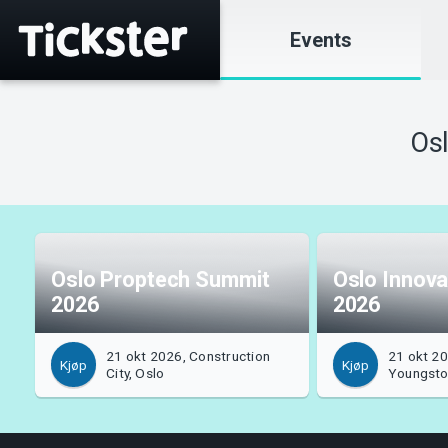
Events
Os
Oslo Proptech Summit
Oslo Innova
2026
2026
21 okt 2026, Construction
21 okt 2
Kjøp
Kjøp
City, Oslo
Youngsto