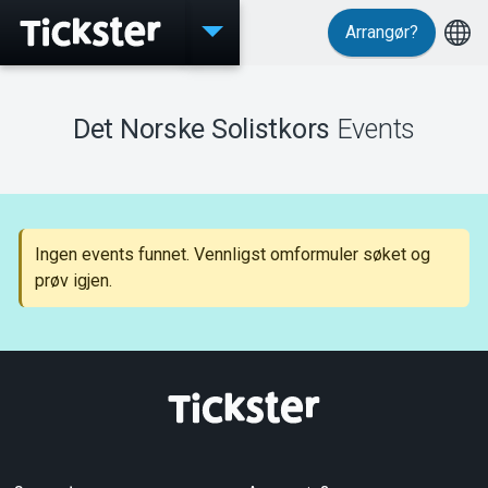
Arrangør?
Events
Det Norske Solistkors
Events
MyTickster
Ingen events funnet. Vennligst omformuler søket og
prøv igjen.
Support
Om Tickster