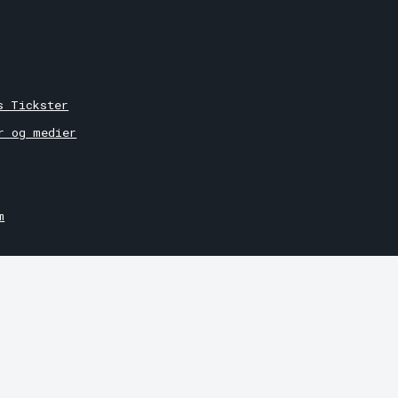
r
s Tickster
r og medier
m