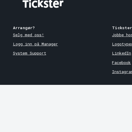
Arrangør?
Tickste
Selg med oss!
Jobbe ho
Logg inn på Manager
Logotype
System Support
LinkedIn
Facebook
Instagra