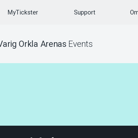
MyTickster
Support
Om
Varig Orkla Arenas
Events