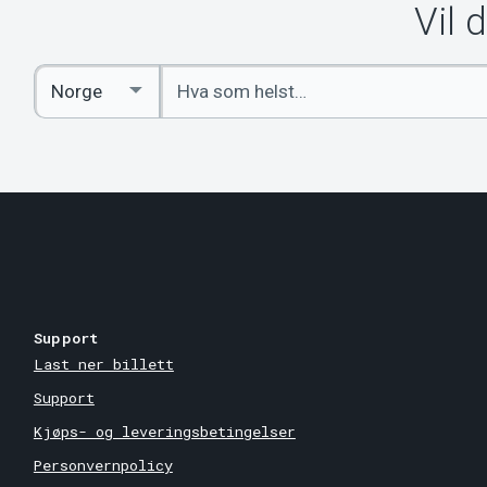
Vil 
Angi
Select
nøkkelord
Country
Support
Last ner billett
Support
Kjøps- og leveringsbetingelser
Personvernpolicy