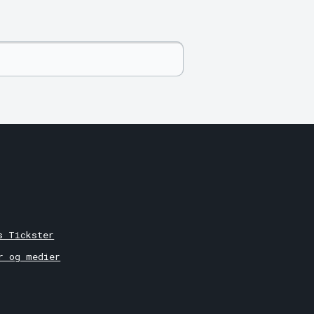
r
s Tickster
r og medier