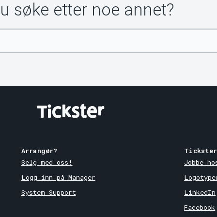
du søke etter noe annet?
Arrangør?
Tickste
Selg med oss!
Jobbe ho
Logg inn på Manager
Logotype
System Support
LinkedIn
Facebook