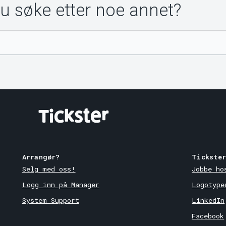
du søke etter noe annet?
Arrangør?
Tickste
Selg med oss!
Jobbe ho
Logg inn på Manager
Logotype
System Support
LinkedIn
Facebook