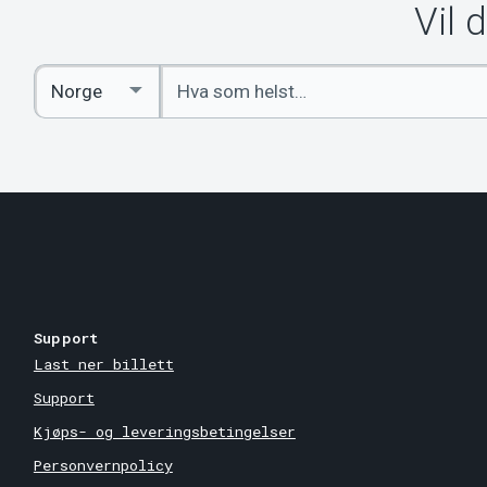
Vil 
Angi
Select
nøkkelord
Country
Support
Last ner billett
Support
Kjøps- og leveringsbetingelser
Personvernpolicy