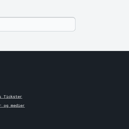
r
s Tickster
r og medier