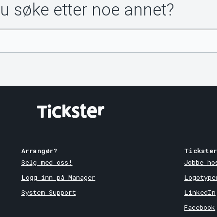
du søke etter noe annet?
Arrangør?
Tickste
Selg med oss!
Jobbe ho
Logg inn på Manager
Logotype
System Support
LinkedIn
Facebook