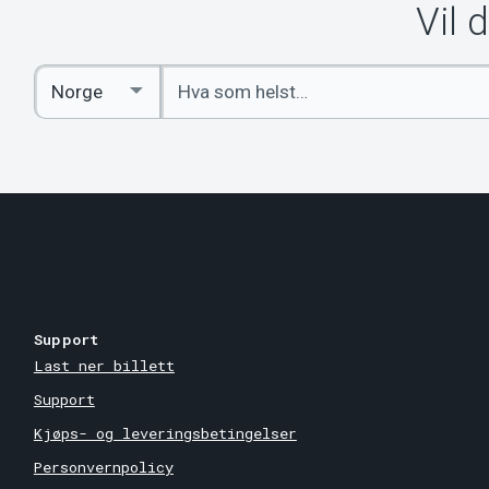
Vil 
Angi
Select
nøkkelord
Country
Support
Last ner billett
Support
Kjøps- og leveringsbetingelser
Personvernpolicy