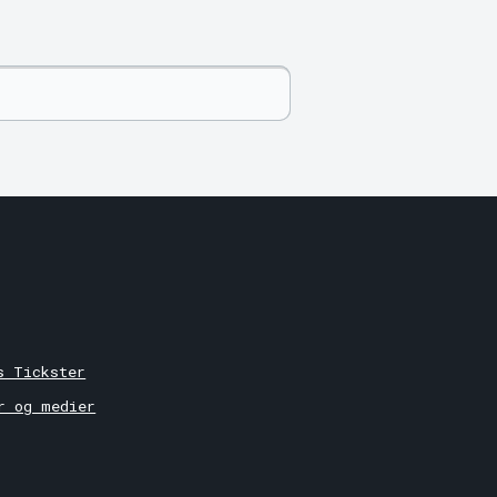
r
s Tickster
r og medier