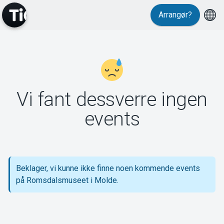
Arrangør?
MyTickster
Vi fant dessverre ingen
Support
events
Beklager, vi kunne ikke finne noen kommende events
Om Tickster
på Romsdalsmuseet i Molde.