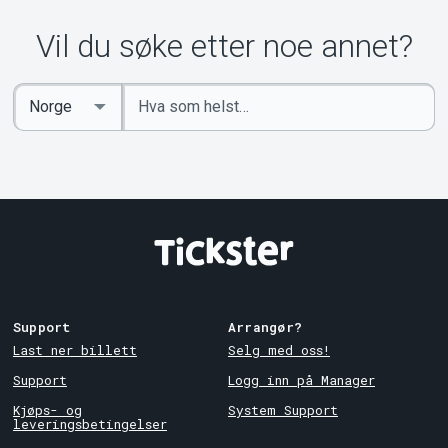
Vil du søke etter noe annet?
Angi
Select
nøkkelord
Country
Support
Arrangør?
Last ner billett
Selg med oss!
Support
Logg inn på Manager
Kjøps- og
System Support
leveringsbetingelser