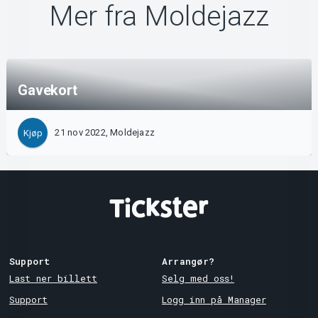
Mer fra Moldejazz
Gavekort
21 nov 2022, Moldejazz
Kjøp
Support
Arrangør?
Last ner billett
Selg med oss!
Support
Logg inn på Manager