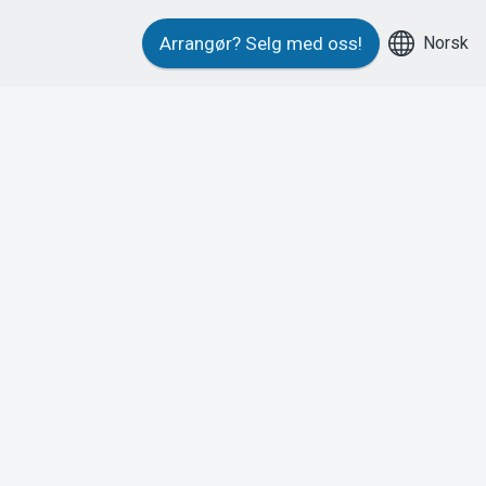
Norsk
Arrangør?
Selg med oss!