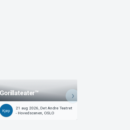
Gorillateater™
Sesongåpningsfor
21 aug 2026, Det Andre Teatret
22 aug 2026, Det
Kjøp
Kjøp
- Hovedscenen, OSLO
- Hovedscenen, 