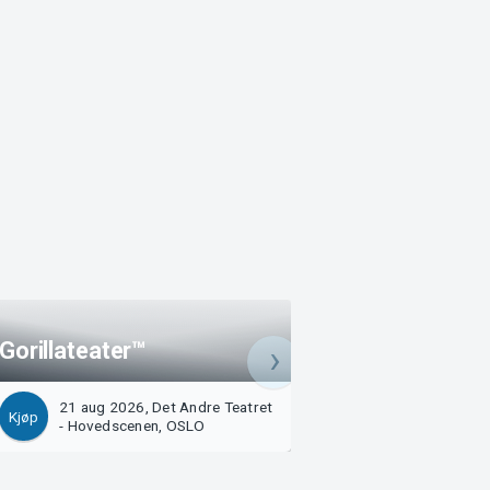
Gorillateater™
Sesongåpningsfor
21 aug 2026, Det Andre Teatret
22 aug 2026, Det
Kjøp
Kjøp
- Hovedscenen, OSLO
- Hovedscenen, 