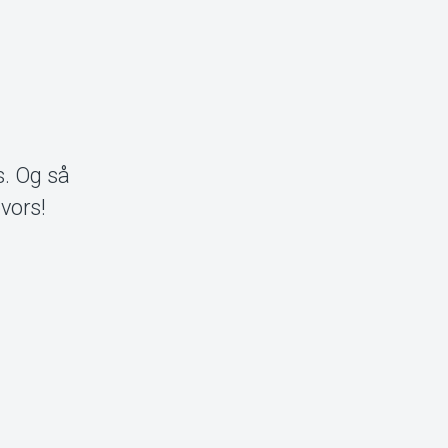
s. Og så
vors!