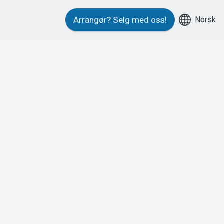
Norsk
Arrangør?
Selg med oss!