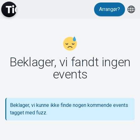
Arrangør?
MyTickster
Beklager, vi fandt ingen
Support
events
Beklager, vi kunne ikke finde nogen kommende events
Om Tickster
tagget med fuzz.