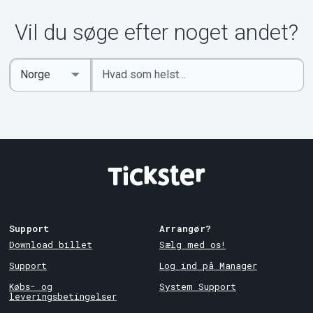
Vil du søge efter noget andet?
Indtast
Select
søgeord
Country
Support
Arrangør?
Download billet
Sælg med os!
Support
Log ind på Manager
Købs- og
System Support
leveringsbetingelser